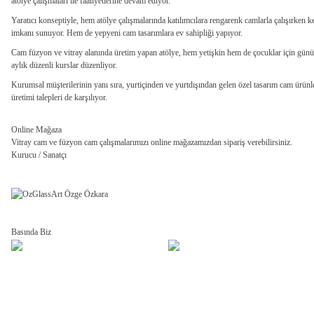
atölye çalışmaları ile faaliyetlerine devam ediyor.
Yaratıcı konseptiyle, hem atölye çalışmalarında katılımcılara rengarenk camlarla çalışırken k
imkanı sunuyor. Hem de yepyeni cam tasarımlara ev sahipliği yapıyor.
Cam füzyon ve vitray alanında üretim yapan atölye, hem yetişkin hem de çocuklar için günüb
aylık düzenli kurslar düzenliyor.
Kurumsal müşterilerinin yanı sıra, yurtiçinden ve yurtdışından gelen özel tasarım cam ürünle
üretimi talepleri de karşılıyor.
Online Mağaza
Vitray cam ve füzyon cam çalışmalarımızı online mağazamızdan sipariş verebilirsiniz.
Kurucu / Sanatçı
Basında Biz