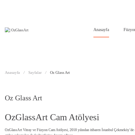
Anasayfa
Füzyo
Anasayfa
Sayfalar
Oz Glass Art
Oz Glass Art
OzGlassArt Cam Atölyesi
OzGlassArt Vitray ve Füzyon Cam Atölyesi, 2018 yılından itibaren İstanbul Çekmeköy’de 