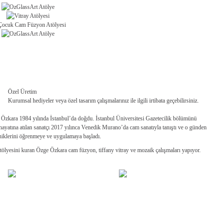
Özel Üretim
Kurumsal hediyeler veya özel tasarım çalışmalarınız ile ilgili irtibata geçebilirsiniz.
Özkara 1984 yılında İstanbul’da doğdu. İstanbul Üniversitesi Gazetecilik bölümünü
ş hayatına atılan sanatçı 2017 yılınca Venedik Murano’da cam sanatıyla tanıştı ve o günden
kniklerini öğrenmeye ve uygulamaya başladı.
tölyesini kuran Özge Özkara cam füzyon, tiffany vitray ve mozaik çalışmaları yapıyor.